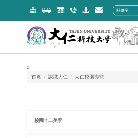
跳
到
主
要
內
容
區
:::
首頁
認識大仁
大仁校園導覽
校園十二美景