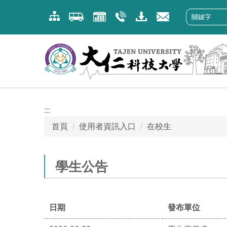
跳
到
主
要
內
容
區
:::
首頁
使用者資訊入口
在校生
學生公告
日期
發布單位