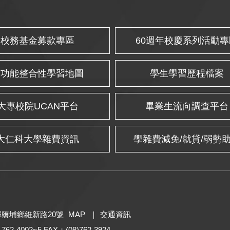
校務基金募款專區
60週年校慶系列活動專
多功能整合性學習地圖
學生學習歷程檔案
大專校院UCAN平台
畢業生流向調查平台
大仁科大學雜費資訊
學雜費減免/就貸/弱勢
東縣鹽埔鄉維新路20號
MAP
｜
交通資訊
 762-4002~5 FAX：(08)762-3924