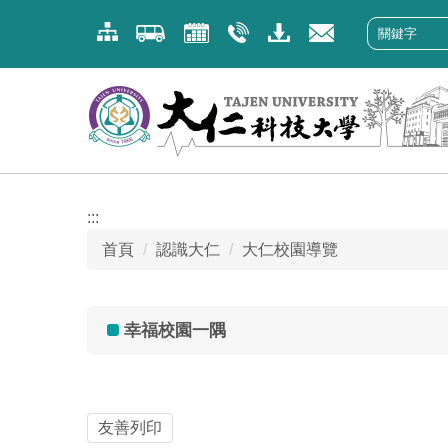
跳
到
主
要
內
容
區
:::
首頁
認識大仁
大仁校園導覽
幸福校園一隅
友善列印