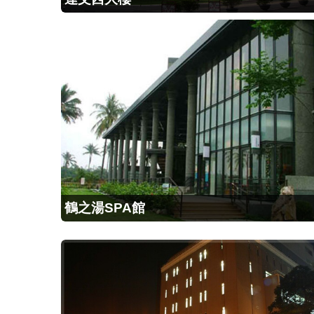
鶴之湯SPA館