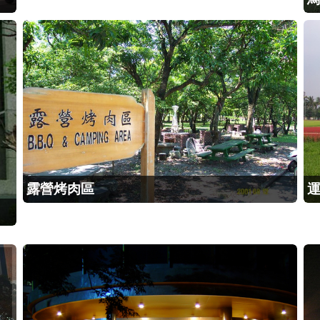
露營烤肉區