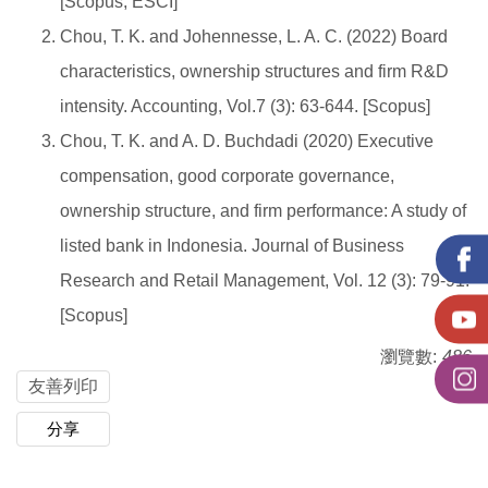
[Scopus, ESCI]
Chou, T. K. and Johennesse, L. A. C. (2022) Board
characteristics, ownership structures and firm R&D
intensity. Accounting, Vol.7 (3): 63-644. [Scopus]
Chou, T. K. and A. D. Buchdadi (2020) Executive
compensation, good corporate governance,
ownership structure, and firm performance: A study of
listed bank in Indonesia. Journal of Business
Research and Retail Management, Vol. 12 (3): 79-91.
[Scopus]
瀏覽數:
486
友善列印
分享