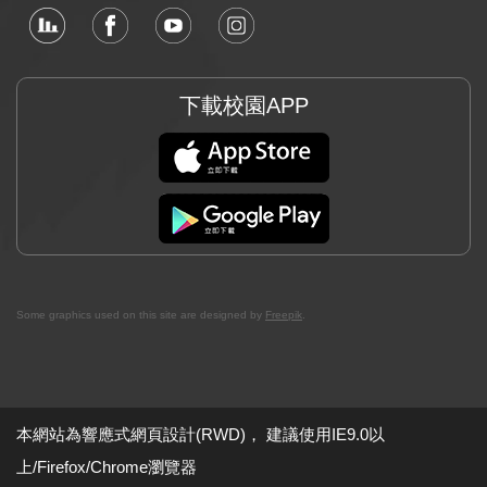
學生學習歷程檔案
各學制標準/替代課程表
課程大綱與教學大綱查詢
下載校園APP
大專校院UCAN平台
畢業生流向調查平台
證照技能檢定資訊
大仁科大註冊資訊
大仁科大學雜費資訊
Some graphics used on this site are designed by
Freepik
.
學雜費減免/就貸/弱勢助學
獎勵補助經費專區
本網站為響應式網頁設計(RWD)， 建議使用IE9.0以
上/Firefox/Chrome瀏覽器