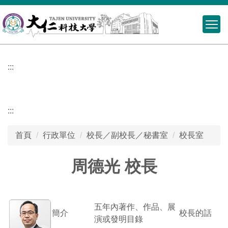
跳
到
主
要
內
:::
容
區
校長室
:::
校長室
首頁
行政單位
校長／副校長／秘書室
校長室
現任校長 周德光
周德光 校長
第八-九屆 郭代璜 109.02~115.01
周德光校長
第七屆 王駿發 101.08~109.01
五年內著作、作品、展
簡介
校長的話
第六屆 歐善惠 95.08~101.07
演或發明目錄