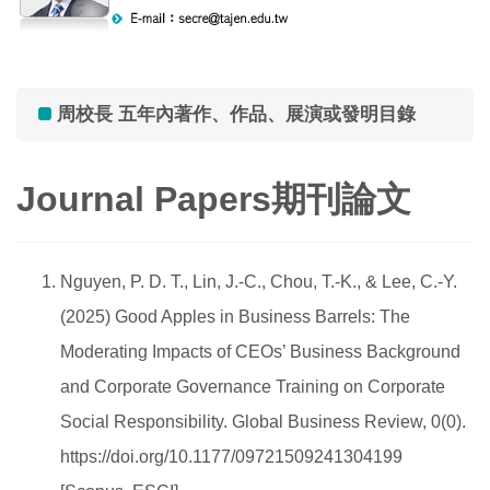
歷任校長
周校長 五年內著作、作品、展演或發明目錄
Journal Papers期刊論文
Nguyen, P. D. T., Lin, J.-C., Chou, T.-K., & Lee, C.-Y.
(2025) Good Apples in Business Barrels: The
Moderating Impacts of CEOs’ Business Background
and Corporate Governance Training on Corporate
Social Responsibility. Global Business Review, 0(0).
https://doi.org/10.1177/09721509241304199