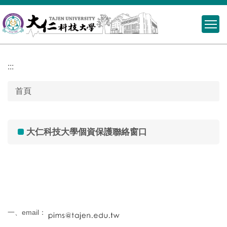
跳
到
主
要
內
:::
容
區
首頁
大仁科技大學個資保護聯絡窗口
一、email：