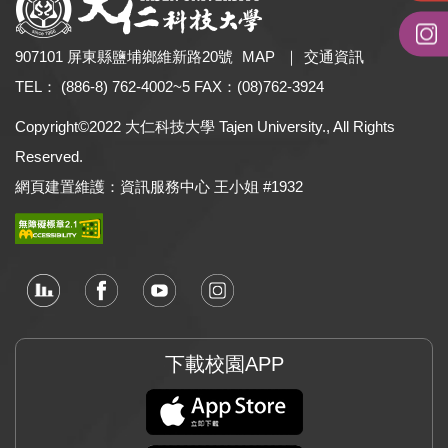
907101 屏東縣鹽埔鄉維新路20號
MAP
｜
交通資訊
研討會報名系統
TEL： (886-8) 762-4002~5 FAX：(08)762-3924
校務基金募款專區
Copyright©2022 大仁科技大學 Tajen University., All Rights
60週年校慶系列活動專區
Reserved.
校務及財務資訊公開專區
網頁建置維護：資訊服務中心 王小姐 #1932
大仁USR計畫
多功能整合性學習地圖
學生學習歷程檔案
各學制標準/替代課程表
課程大綱與教學大綱查詢
下載校園APP
大專校院UCAN平台
畢業生流向調查平台