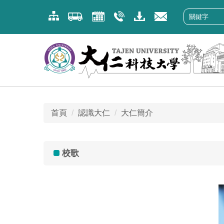
跳
到
主
要
內
容
區
首頁
認識大仁
大仁簡介
校歌