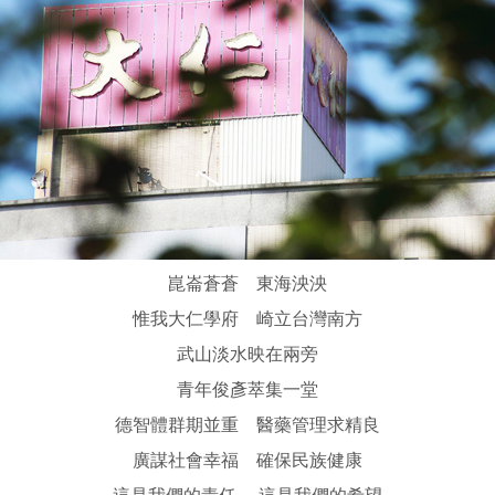
崑崙蒼蒼 東海泱泱
惟我大仁學府 崎立台灣南方
武山淡水映在兩旁
青年俊彥萃集一堂
德智體群期並重 醫藥管理求精良
廣謀社會幸福 確保民族健康