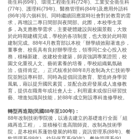
衛生科(69年)、環境工程衛生科(72年)、工業安全衛生科
(77年)、護理科(79年)、醫務管理科(84年)及應用外語科
(86年)等六個科別。同時繼續回應當時社會對於教育的需
求，再增設二專日間部與夜間部。此際，本校學生眾
多，為支應教學需求，主要硬體建設與校園景觀，大致
於此時期建構完成，學校的各項制度，也大致於此時期
建制完成。88年4月教育部以本校「辦學績效顯著進步，
董事會、校長具有良好辦學理念，領導同仁全心投入校
務，積極新建、改建校舍建築，師資強調專業證照，校
園文化重視人文、藝術素養的培養，學校組織氣氛融
洽，值得肯定。」正式核准於88年8月改制為大仁技術學
院並附設專科部。同時為提倡回流教育、塑造終身學習
風氣，藉以提升國民素質，並配合政府發展成人進修教
育，提供在職青年或社會人士，利用週末或假日研習技
藝、增進知識與技能，於88年成立附設專科進修學校。
轉型再造期(民國88年至100年)：
88年改制技術學院後，以過去建立的基礎進行全面「組
織再造工程」，並積極引進高階師資。改制為技術學
院，是本校科系蓬勃發展的時期，資訊管理系(88年)、餐
飲管理系(88年)、幼兒保育系(90年)、餐旅管理系(91