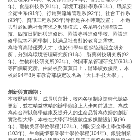
年)、食品科技系(91年)、環境工程科學系(91年)、職業安
全衛生系(91年)、行銷與流通管理系(92年)、社會工作系
(93年)、資訊工程系(93年)等都是在本時期設置；一本過
去對於回應社會需求之興學模式，各系科分別增設二
技、四技日間部與進修部、附設專科進修學校、附設進
修學院等不同學制，以滿足社會對於教育之需求。
為培育高階優秀人才，也於91學年度起陸續設立研究
所，分別為環境管理研究所(91年)，製藥科技研究所(92
年)、生物科技研究所(93年)、休閒事業管理研究所(93年)
等四個研究所。由於校務蒸蒸日上，辦學績效優良， 本
校於94年8月奉教育部核定改名為「大仁科技大學」。
創新與實踐期：
本校歷經奠基、成長與茁壯，校內各項制度隨時代脈絡
更新，並在精益求精的辦學態度上大步向前邁進。為成
為南台灣以藥學健康及提升人的生命品質為依歸的創新
實務型大學，本校在大學部增設數位多媒體設計系(96
年)，寵物美容學位學程(102年)、消防安全學士學位學程
(103年)、生命關懷事業學士學位學程(104年)、銀髮創業