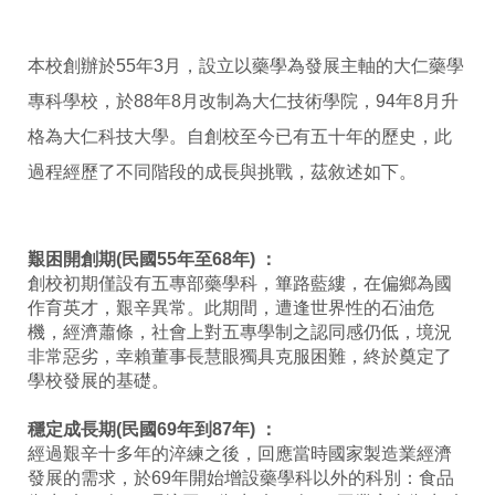
本校創辦於55年3月，設立以藥學為發展主軸的大仁藥學
專科學校，於88年8月改制為大仁技術學院，94年8月升
格為大仁科技大學。自創校至今已有五十年的歷史，此
過程經歷了不同階段的成長與挑戰，茲敘述如下。
艱困開創期(民國55年至68年) ：
創校初期僅設有五專部藥學科，篳路藍縷，在偏鄉為國
作育英才，艱辛異常。此期間，遭逢世界性的石油危
機，經濟蕭條，社會上對五專學制之認同感仍低，境況
非常惡劣，幸賴董事長慧眼獨具克服困難，終於奠定了
學校發展的基礎。
穩定成長期(民國69年到87年) ：
經過艱辛十多年的淬練之後，回應當時國家製造業經濟
發展的需求，於69年開始增設藥學科以外的科別：食品