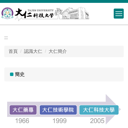
跳
到
主
要
內
:::
容
區
首頁
認識大仁
大仁簡介
簡史