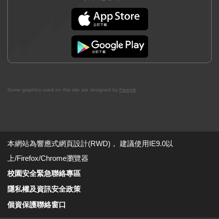
大專校院UCAN平台
畢業生流向調查平台
證照技能檢定資訊
大仁科大註冊資訊
大仁科大學雜費資訊
Some graphics used on this site are designed by
Freepik
.
學雜費減免/就貸/弱勢助學
獎勵補助經費專區
本網站為響應式網頁設計(RWD)， 建議使用IE9.0以
上/Firefox/Chrome瀏覽器
校園安全緊急聯絡專區
隱私權及資訊安全政策
個資保護聯絡窗口