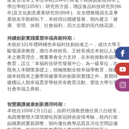
產業管理學士學位學程(104年) 與電子商務創新應用學士
學位學程(105年)；研究所方面，增設食品科技研究所(96
年)及文化創意產業研究所(99年)。在全體教職員生及畢
業校友辛勤耕耘下，本校得以穩健發展，朝向建立「健
康、管理、休閒、社會福利」四大志業的現代桃花源。
持續創新實踐重塑幸福典範時期：
本校於101年禮聘橘色幸福科技創始者之一，成功大學王
駿發講座教授，擔任本校校長。王校長感念本校以人為
本之教育理念，獲董事會全力支持，在本校推動幸福學
教育，設立「幸福科技研究發展中心」為一級單位，在
既有人本關懷基礎上，積極推動全校幸福學教育，除延
續本校既有之藥學與健康等的創新與實踐之外，更期待
建構以人類幸福貫穿學校所有教育活動，塑造大學引導
社會幸福之典範。
智慧藥護健康創新應用時期：
本校自109年2月1日起，由郭代璜教授擔任第八任校長，
為因應整體大環境變化與新冠肺炎疫情考驗，校內行政
組織業經重新調整，朝向優化教學品質及活化空間設備