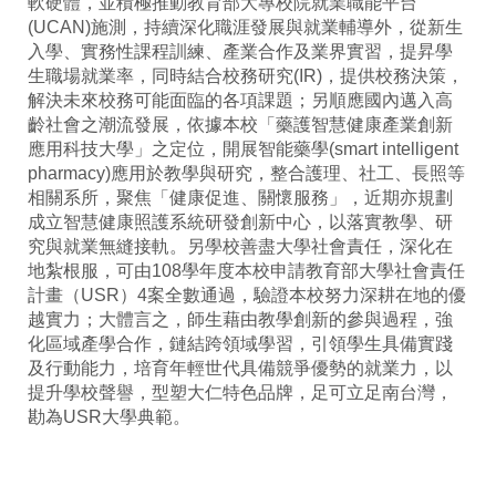
軟硬體，並積極推動教育部大專校院就業職能平台
(UCAN)施測，持續深化職涯發展與就業輔導外，從新生
入學、實務性課程訓練、產業合作及業界實習，提昇學
生職場就業率，同時結合校務研究(IR)，提供校務決策，
解決未來校務可能面臨的各項課題；另順應國內邁入高
齡社會之潮流發展，依據本校「藥護智慧健康產業創新
應用科技大學」之定位，開展智能藥學(smart intelligent
pharmacy)應用於教學與研究，整合護理、社工、長照等
相關系所，聚焦「健康促進、關懷服務」，近期亦規劃
成立智慧健康照護系統研發創新中心，以落實教學、研
究與就業無縫接軌。另學校善盡大學社會責任，深化在
地紮根服，可由108學年度本校申請教育部大學社會責任
計畫（USR）4案全數通過，驗證本校努力深耕在地的優
越實力；大體言之，師生藉由教學創新的參與過程，強
化區域產學合作，鏈結跨領域學習，引領學生具備實踐
及行動能力，培育年輕世代具備競爭優勢的就業力，以
提升學校聲譽，型塑大仁特色品牌，足可立足南台灣，
勘為USR大學典範。