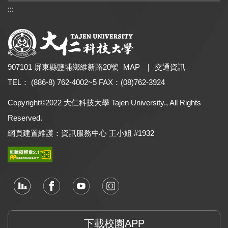
:::
快速連結
907101 屏東縣鹽埔鄉維新路20號
MAP
｜
交通資訊
研討會報名系統
TEL： (886-8) 762-4002~5 FAX：(08)762-3924
校務基金募款專區
Copyright©2022 大仁科技大學 Tajen University., All Rights
60週年校慶系列活動專區
Reserved.
校務及財務資訊公開專區
網頁建置維護：資訊服務中心 王小姐 #1932
大仁USR計畫
多功能整合性學習地圖
學生學習歷程檔案
各學制標準/替代課程表
課程大綱與教學大綱查詢
下載校園APP