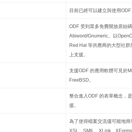
目前已經可以建立與使用ODF 檔
ODF 受到眾多免費開放原始碼辦公
Abiword/Gnumeric。以OpenO
Red Hat 等供應商的大
上支援。
支援ODF 的應用軟體可見於Microso
FreeBSD。
整合進入ODF 的表單概念，是
援。
為了使得檔案交流儘可能地簡單
XSL、SMIL、XLink、XForms、